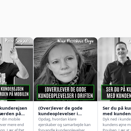
 kunderejsen
(Over)lever de gode
Ser du på k
færden på
kundeoplevelser i
med kundens
ed Peter
driften? Med Nina
Med Ian Wis
 din mobile
Opdag, hvordan klare
Dyk ned i kund
Hestehave Degn
æver mere end
ejerskaber og samarbejde kan
kundens øjne me
ign. Lær af Peter
forvandle kundeoplevelser.
Poulsen. Lær at