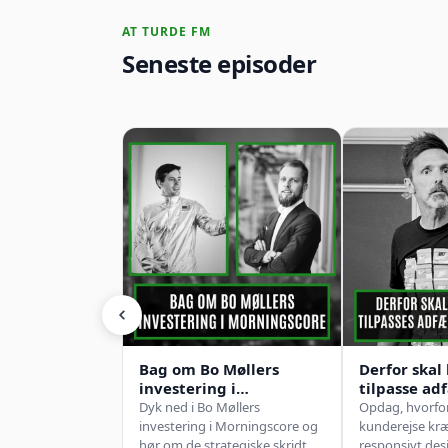
AT TURDE FM
Seneste episoder
Bag om Bo Møllers
Derfor skal
investering i
tilpasse ad
Morningscore. Med Bo
mobilen. M
Dyk ned i Bo Møllers
Opdag, hvorfor
Møller og Karsten
Schjødt
investering i Morningscore og
kunderejse kr
Madsen
hør om de strategiske skridt,
responsivt des