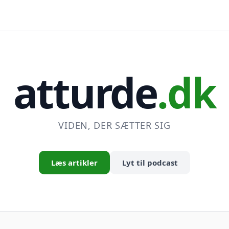
atturde
.dk
VIDEN, DER SÆTTER SIG
Læs artikler
Lyt til podcast